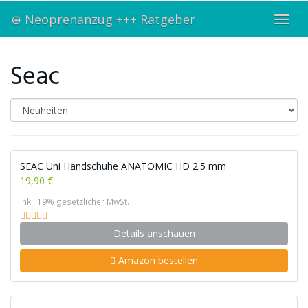
Skip
⊕ Neoprenanzug +++ Ratgeber
to
Toggl
main
navig
content
Seac
SEAC Uni Handschuhe ANATOMIC HD 2.5 mm
19,90 €
inkl. 19% gesetzlicher MwSt.
Details anschauen
Amazon bestellen