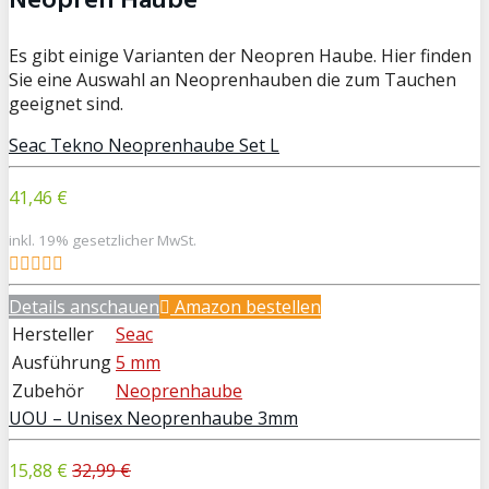
Neopren Haube
Es gibt einige Varianten der Neopren Haube. Hier finden
Sie eine Auswahl an Neoprenhauben die zum Tauchen
geeignet sind.
Seac Tekno Neoprenhaube Set L
41,46 €
inkl. 19% gesetzlicher MwSt.
Details anschauen
Amazon bestellen
Hersteller
Seac
Ausführung
5 mm
Zubehör
Neoprenhaube
UOU – Unisex Neoprenhaube 3mm
15,88 €
32,99 €