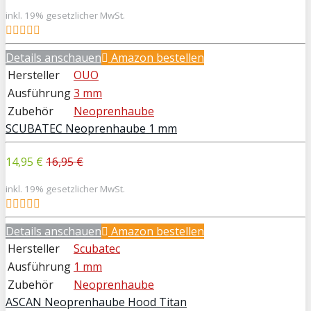
inkl. 19% gesetzlicher MwSt.
Details anschauen
Amazon bestellen
Hersteller
OUO
Ausführung
3 mm
Zubehör
Neoprenhaube
SCUBATEC Neoprenhaube 1 mm
14,95 €
16,95 €
inkl. 19% gesetzlicher MwSt.
Details anschauen
Amazon bestellen
Hersteller
Scubatec
Ausführung
1 mm
Zubehör
Neoprenhaube
ASCAN Neoprenhaube Hood Titan