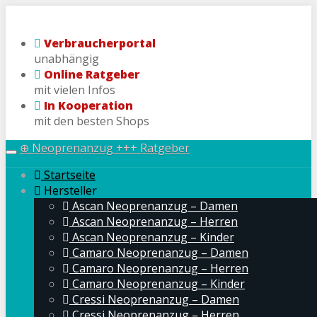
Skip
to
Verbraucherportal
main
unabhängig
content
Online Ratgeber
mit vielen Infos
In Kooperation
mit den besten Shops
⊕ Neoprenanzug +++ Ratgeber
Toggle
navigation
Startseite
Hersteller
Ascan Neoprenanzug – Damen
Ascan Neoprenanzug – Herren
Ascan Neoprenanzug – Kinder
Camaro Neoprenanzug – Damen
Camaro Neoprenanzug – Herren
Camaro Neoprenanzug – Kinder
Cressi Neoprenanzug – Damen
Cressi Neoprenanzug – Herren