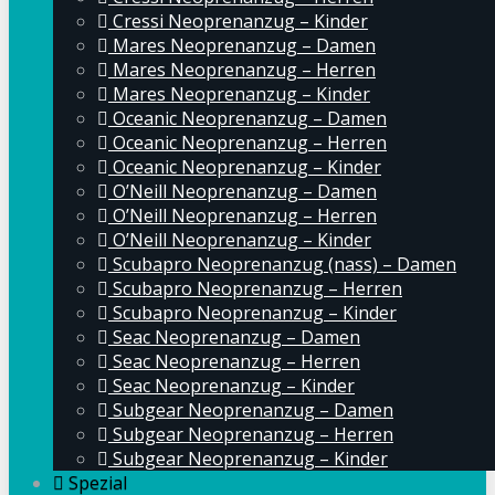
Cressi Neoprenanzug – Kinder
Mares Neoprenanzug – Damen
Mares Neoprenanzug – Herren
Mares Neoprenanzug – Kinder
Oceanic Neoprenanzug – Damen
Oceanic Neoprenanzug – Herren
Oceanic Neoprenanzug – Kinder
O’Neill Neoprenanzug – Damen
O’Neill Neoprenanzug – Herren
O’Neill Neoprenanzug – Kinder
Scubapro Neoprenanzug (nass) – Damen
Scubapro Neoprenanzug – Herren
Scubapro Neoprenanzug – Kinder
Seac Neoprenanzug – Damen
Seac Neoprenanzug – Herren
Seac Neoprenanzug – Kinder
Subgear Neoprenanzug – Damen
Subgear Neoprenanzug – Herren
Subgear Neoprenanzug – Kinder
Spezial