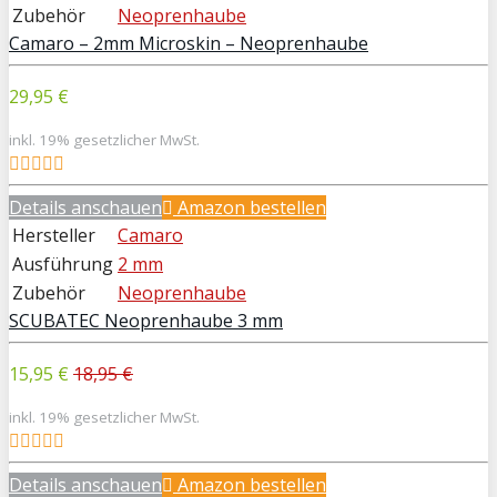
Zubehör
Neoprenhaube
Camaro – 2mm Microskin – Neoprenhaube
29,95 €
inkl. 19% gesetzlicher MwSt.
Details anschauen
Amazon bestellen
Hersteller
Camaro
Ausführung
2 mm
Zubehör
Neoprenhaube
SCUBATEC Neoprenhaube 3 mm
15,95 €
18,95 €
inkl. 19% gesetzlicher MwSt.
Details anschauen
Amazon bestellen