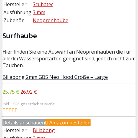
Hersteller
Scubatec
Ausführung
3 mm
Zubehör
Neoprenhaube
Surfhaube
Hier finden Sie eine Auswahl an Neoprenhauben die für
allerlei Wassersportarten geeignet sind, jedoch nicht zum
Tauchen.
Billabong 2mm GBS Neo Hood Größe – Large
25,75 €
26,92 €
inkl. 19% gesetzlicher MwSt.
Details anschauen
Amazon bestellen
Hersteller
Billabong