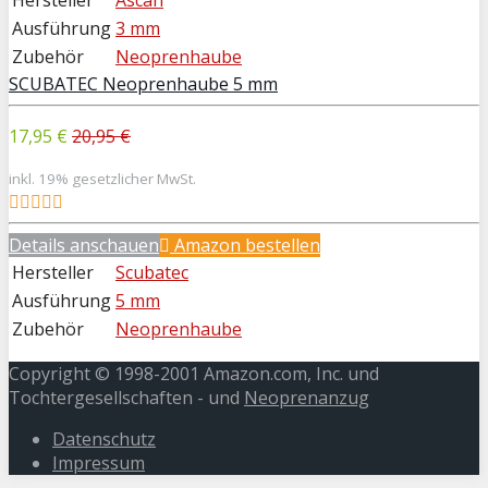
Ausführung
3 mm
Zubehör
Neoprenhaube
SCUBATEC Neoprenhaube 5 mm
17,95 €
20,95 €
inkl. 19% gesetzlicher MwSt.
Details anschauen
Amazon bestellen
Hersteller
Scubatec
Ausführung
5 mm
Zubehör
Neoprenhaube
Copyright © 1998-2001 Amazon.com, Inc. und
Tochtergesellschaften - und
Neoprenanzug
Datenschutz
Impressum