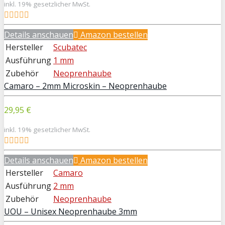
inkl. 19% gesetzlicher MwSt.
Details anschauen
Amazon bestellen
Hersteller
Scubatec
Ausführung
1 mm
Zubehör
Neoprenhaube
Camaro – 2mm Microskin – Neoprenhaube
29,95 €
inkl. 19% gesetzlicher MwSt.
Details anschauen
Amazon bestellen
Hersteller
Camaro
Ausführung
2 mm
Zubehör
Neoprenhaube
UOU – Unisex Neoprenhaube 3mm