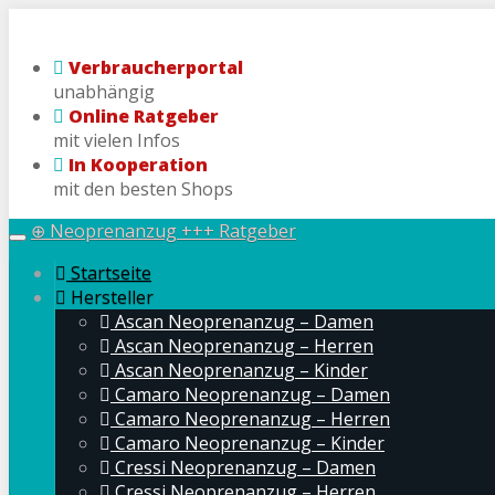
Skip
to
Verbraucherportal
main
unabhängig
content
Online Ratgeber
mit vielen Infos
In Kooperation
mit den besten Shops
⊕ Neoprenanzug +++ Ratgeber
Toggle
navigation
Startseite
Hersteller
Ascan Neoprenanzug – Damen
Ascan Neoprenanzug – Herren
Ascan Neoprenanzug – Kinder
Camaro Neoprenanzug – Damen
Camaro Neoprenanzug – Herren
Camaro Neoprenanzug – Kinder
Cressi Neoprenanzug – Damen
Cressi Neoprenanzug – Herren