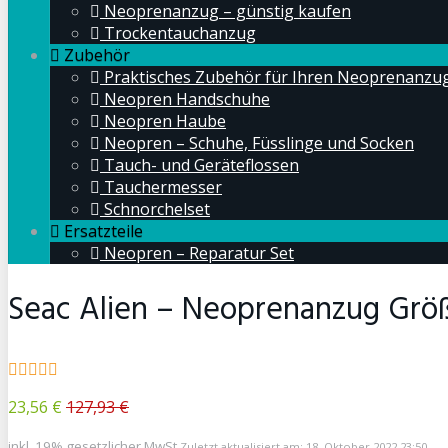
Neoprenanzug – günstig kaufen
Trockentauchanzug
Zubehör
Praktisches Zubehör für Ihren Neoprenanzu
Neopren Handschuhe
Neopren Haube
Neopren – Schuhe, Füsslinge und Socken
Tauch- und Geräteflossen
Tauchermesser
Schnorchelset
Ersatzteile
Neopren – Reparatur Set
Seac Alien – Neoprenanzug Grö
23,56 €
127,93 €
inkl. 19% gesetzlicher MwSt.
Zuletzt aktualisiert am: 18. Oktober 2022 23:50