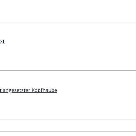
XXL
it angesetzter Kopfhaube