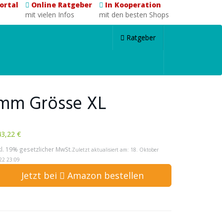
ortal
Online Ratgeber
In Kooperation
mit vielen Infos
mit den besten Shops
Ratgeber
 mm Grösse XL
3,22 €
kl. 19% gesetzlicher MwSt.
Zuletzt aktualisiert am: 18. Oktober
22 23:09
Jetzt bei
Amazon bestellen