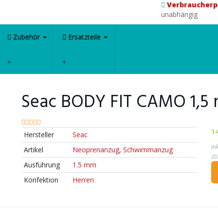
Verbraucherp
unabhängig
Zubehör
Ersatzteile
Seac BODY FIT CAMO 1,5
14
Hersteller
Seac
in
Artikel
Neoprenanzug
,
Schwimmanzug
20
Ausführung
1.5 mm
Konfektion
Herren