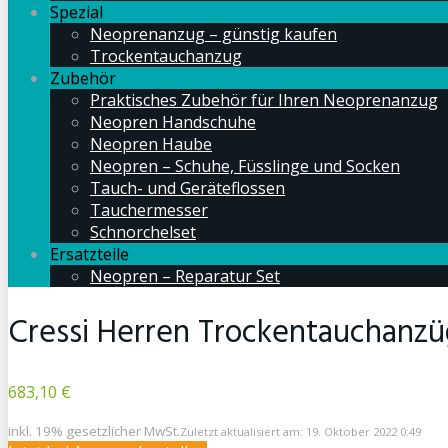
Spezial
Neoprenanzug – günstig kaufen
Trockentauchanzug
Zubehör
Praktisches Zubehör für Ihren Neoprenanzug
Neopren Handschuhe
Neopren Haube
Neopren – Schuhe, Füsslinge und Socken
Tauch- und Geräteflossen
Tauchermesser
Schnorchelset
Ersatzteile
Neopren – Reparatur Set
Cressi Herren Trockentauchanzü
683,10 €
inkl. 19% gesetzlicher MwSt.
Zuletzt aktualisiert am: 19. Oktober 2022 0:49