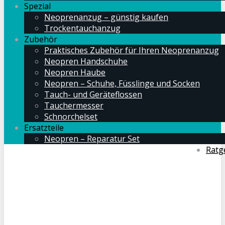
Spezial
Neoprenanzug – günstig kaufen
Trockentauchanzug
Zubehör
Praktisches Zubehör für Ihren Neoprenanzug
Neopren Handschuhe
Neopren Haube
Neopren – Schuhe, Füsslinge und Socken
Tauch- und Geräteflossen
Tauchermesser
Schnorchelset
Ersatzteile
Neopren – Reparatur Set
Ratg