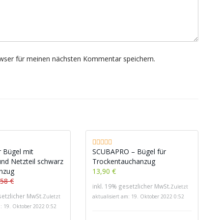
wser für meinen nächsten Kommentar speichern.
 Bügel mit
SCUBAPRO – Bügel für
und Netzteil schwarz
Trockentauchanzug
anzug
13,90 €
,58 €
inkl. 19% gesetzlicher MwSt.
Zuletzt
setzlicher MwSt.
Zuletzt
aktualisiert am: 19. Oktober 2022 0:52
m: 19. Oktober 2022 0:52