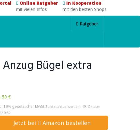
ortal
Online Ratgeber
In Kooperation
mit vielen Infos
mit den besten Shops
Ratgeber
 Anzug Bügel extra
,50 €
kl. 19% gesetzlicher MwSt.
Zuletzt aktualisiert am: 19. Oktober
22 0:52
Jetzt bei
Amazon bestellen