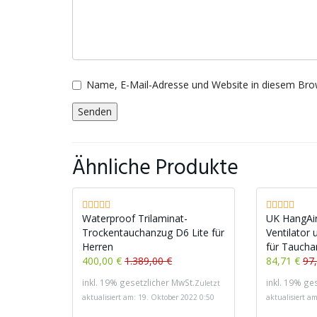
Name, E-Mail-Adresse und Website in diesem Bro
Ähnliche Produkte
Waterproof Trilaminat-
UK HangAir
Trockentauchanzug D6 Lite für
Ventilator 
Herren
für Tauch
400,00 €
1.389,00 €
84,71 €
97
inkl. 19% gesetzlicher MwSt.
inkl. 19% ge
Zuletzt
aktualisiert am: 19. Oktober 2022 0:50
aktualisiert a