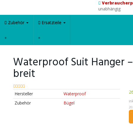
Verbraucherp
unabhängig
Zubehör
Ersatzteile
Waterproof Suit Hanger –
breit
26
Hersteller
Waterproof
in
Zubehör
Bügel
20