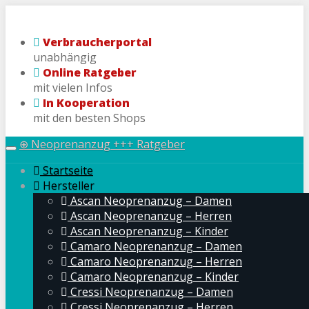
Skip
to
Verbraucherportal
main
unabhängig
content
Online Ratgeber
mit vielen Infos
In Kooperation
mit den besten Shops
⊕ Neoprenanzug +++ Ratgeber
Toggle
navigation
Startseite
Hersteller
Ascan Neoprenanzug – Damen
Ascan Neoprenanzug – Herren
Ascan Neoprenanzug – Kinder
Camaro Neoprenanzug – Damen
Camaro Neoprenanzug – Herren
Camaro Neoprenanzug – Kinder
Cressi Neoprenanzug – Damen
Cressi Neoprenanzug – Herren