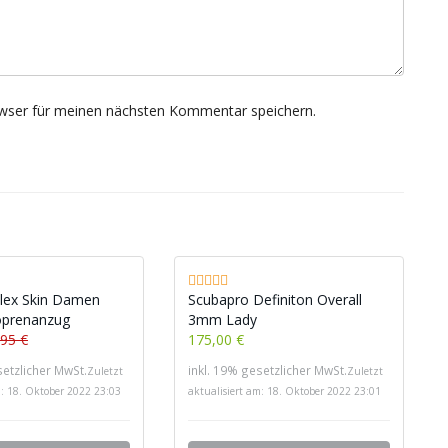
wser für meinen nächsten Kommentar speichern.
ex Skin Damen
Scubapro Definiton Overall
oprenanzug
3mm Lady
,95 €
175,00 €
setzlicher MwSt.
inkl. 19% gesetzlicher MwSt.
Zuletzt
Zuletzt
m: 18. Oktober 2022 23:03
aktualisiert am: 18. Oktober 2022 23:01