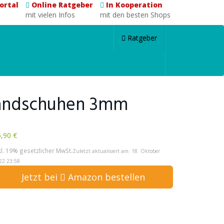
ortal
Online Ratgeber
In Kooperation
mit vielen Infos
mit den besten Shops
Ratgeber
andschuhen 3mm
,90 €
kl. 19% gesetzlicher MwSt.
Zuletzt aktualisiert am: 18. Oktober
22 23:58
Jetzt bei
Amazon bestellen