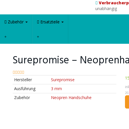
Verbraucherp
unabhängig
Zubehör
Ersatzteile
Surepromise – Neoprenh
15
Hersteller
Surepromise
in
Ausführung
3 mm
20
Zubehör
Neopren Handschuhe