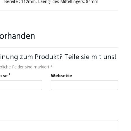
L—Bereite : 112mm, Laengr des Mittelfingers: 84mm
vorhanden
inung zum Produkt? Teile sie mit uns!
rliche Felder sind markiert *
*
esse
Webseite