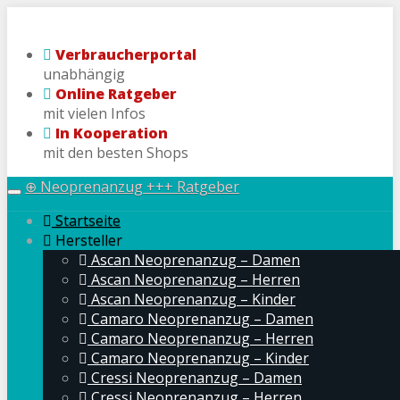
Skip
to
Verbraucherportal
main
unabhängig
content
Online Ratgeber
mit vielen Infos
In Kooperation
mit den besten Shops
⊕ Neoprenanzug +++ Ratgeber
Toggle
navigation
Startseite
Hersteller
Ascan Neoprenanzug – Damen
Ascan Neoprenanzug – Herren
Ascan Neoprenanzug – Kinder
Camaro Neoprenanzug – Damen
Camaro Neoprenanzug – Herren
Camaro Neoprenanzug – Kinder
Cressi Neoprenanzug – Damen
Cressi Neoprenanzug – Herren