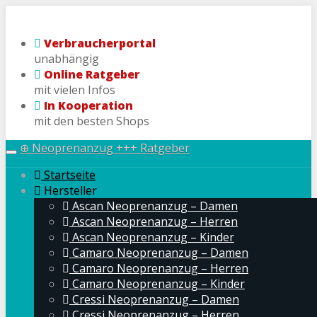
Skip
to
Verbraucherportal
main
unabhängig
content
Online Ratgeber
mit vielen Infos
In Kooperation
mit den besten Shops
⊕ Neoprenanzug +++ Ratgeber
Toggle
navigation
Startseite
Hersteller
Ascan Neoprenanzug – Damen
Ascan Neoprenanzug – Herren
Ascan Neoprenanzug – Kinder
Camaro Neoprenanzug – Damen
Camaro Neoprenanzug – Herren
Camaro Neoprenanzug – Kinder
Cressi Neoprenanzug – Damen
Cressi Neoprenanzug – Herren