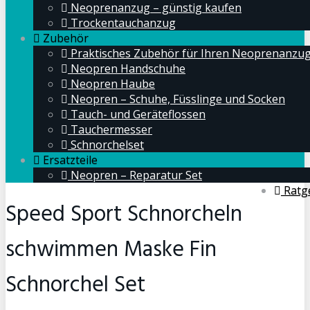
Neoprenanzug – günstig kaufen
Trockentauchanzug
Zubehör
Praktisches Zubehör für Ihren Neoprenanzu
Neopren Handschuhe
Neopren Haube
Neopren – Schuhe, Füsslinge und Socken
Tauch- und Geräteflossen
Tauchermesser
Schnorchelset
Ersatzteile
Neopren – Reparatur Set
Ratg
Speed Sport Schnorcheln
schwimmen Maske Fin
Schnorchel Set