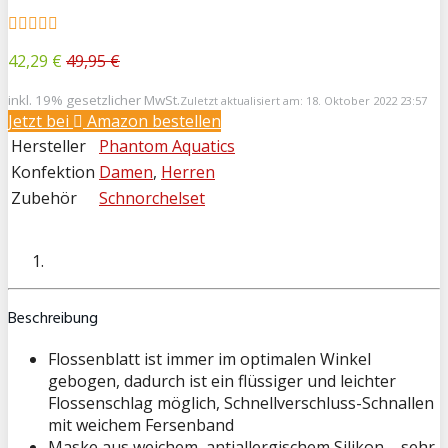
42,29 €
49,95 €
inkl. 19% gesetzlicher MwSt.
Zuletzt aktualisiert am: 18. Oktober 2022 23:57
Jetzt bei
Amazon bestellen
Hersteller
Phantom Aquatics
Konfektion
Damen
,
Herren
Zubehör
Schnorchelset
Beschreibung
Flossenblatt ist immer im optimalen Winkel
gebogen, dadurch ist ein flüssiger und leichter
Flossenschlag möglich, Schnellverschluss-Schnallen
mit weichem Fersenband
Maske aus weichem, antiallergischem Silikon – sehr