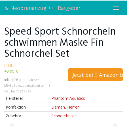
Skip
⊕ Neoprenanzug +++ Ratgeber
to
Toggl
main
navig
content
Speed Sport Schnorcheln
schwimmen Maske Fin
Schnorchel Set
49,95 €
Jetzt bei
Amazon bes
inkl. 19% gesetzlicher
MwSt.
Zuletzt aktualisiert am: 18.
Oktober 2022 23:57
Hersteller
Phantom Aquatics
Konfektion
Damen
,
Herren
Zubehör
Schnorchelset