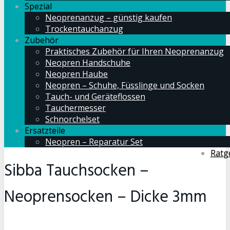
Spezial
Neoprenanzug – günstig kaufen
Trockentauchanzug
Zubehör
Praktisches Zubehör für Ihren Neoprenanzug
Neopren Handschuhe
Neopren Haube
Neopren – Schuhe, Füsslinge und Socken
Tauch- und Geräteflossen
Tauchermesser
Schnorchelset
Ersatzteile
Neopren – Reparatur Set
Ratg
Sibba Tauchsocken –
Neoprensocken – Dicke 3mm