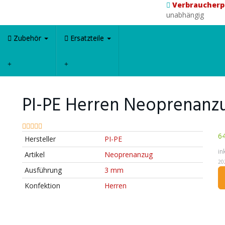
Verbraucherp
unabhängig
Zubehör
Ersatzteile
PI-PE Herren Neoprenanz
64
Hersteller
PI-PE
in
Artikel
Neoprenanzug
20
Ausführung
3 mm
Konfektion
Herren