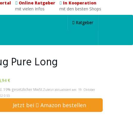
ortal
Online Ratgeber
In Kooperation
mit vielen Infos
mit den besten Shops
Ratgeber
ug Pure Long
,94 €
kl. 19% gesetzlicher MwSt.
Zuletzt aktualisiert am: 19. Oktober
22 0:55
Jetzt bei
Amazon bestellen