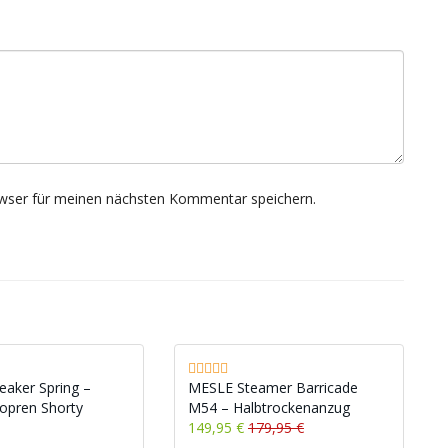
wser für meinen nächsten Kommentar speichern.
aker Spring –
MESLE Steamer Barricade
pren Shorty
M54 – Halbtrockenanzug
149,95 €
179,95 €