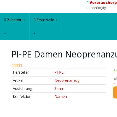
Verbraucherp
unabhängig
Zubehör
Ersatzteile
PI-PE Damen Neoprenanz
64
Hersteller
PI-PE
in
Artikel
Neoprenanzug
20
Ausführung
3 mm
Konfektion
Damen