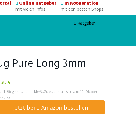
ortal
Online Ratgeber
In Kooperation
mit vielen Infos
mit den besten Shops
Ratgeber
ug Pure Long 3mm
,95 €
kl. 19% gesetzlicher MwSt.
Zuletzt aktualisiert am: 19. Oktober
22 0:53
Jetzt bei
Amazon bestellen