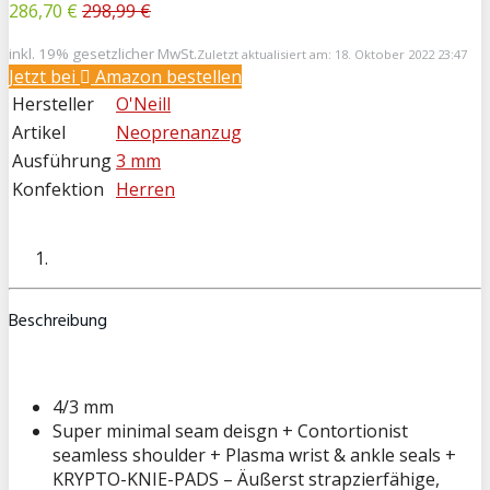
286,70 €
298,99 €
inkl. 19% gesetzlicher MwSt.
Zuletzt aktualisiert am: 18. Oktober 2022 23:47
Jetzt bei
Amazon bestellen
Hersteller
O'Neill
Artikel
Neoprenanzug
Ausführung
3 mm
Konfektion
Herren
Beschreibung
4/3 mm
Super minimal seam deisgn + Contortionist
seamless shoulder + Plasma wrist & ankle seals +
KRYPTO-KNIE-PADS – Äußerst strapzierfähige,