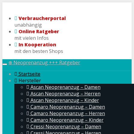
Skip
to
Verbraucherportal
main
unabhängig
content
Online Ratgeber
mit vielen Infos
In Kooperation
mit den besten Shops
⊕ Neoprenanzug +++ Ratgeber
Toggle
navigation
Startseite
Hersteller
Ascan Neoprenanzug – Damen
Ascan Neoprenanzug – Herren
Ascan Neoprenanzug – Kinder
Camaro Neoprenanzug – Damen
Camaro Neoprenanzug – Herren
Camaro Neoprenanzug – Kinder
Cressi Neoprenanzug – Damen
Cressi Neoprenanzug – Herren