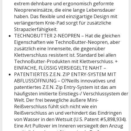
extrem dehnbare und ergonomisch geformte
Neopreneinsätze, die eine lange Lebensdauer
haben. Das flexible und einzigartige Design mit
verlängertem Knie-Pad sorgt für zusätzliche
Strapazierfähigkeit.
TECHNOBUTTER 2-NEOPREN – Hat die gleichen
Eigenschaften wie TechnoButter-Neopren, aber
zusätzlich eine Innenseite, die gegenüber
Klettverschluss resistent ist. Standard bei allen
TechnoButter-Produkten mit Klettverschluss. +
EINFACHE, FLÜSSIG VERSIEGELTE NAHT –
PATENTIERTES Z.E.N. ZIP ENTRY-SYSTEM MIT
ABFLUSSÖFFNUNG – O?Neills innovatives und
patentiertes Z.E.N. Zip Entry-System ist das am
häufigsten imitierte Einstiegs-/ Verschlussystem der
Welt. Der frei bewegliche äußere Mini-
Reißverschluss fühlt sich nicht wie ein
Reißverschluss an und verhindert das Eindringen
von Wasser in den Wetsuit (U.S. Patent #5,898,934).
Eine Art Pullover im Inneren versiegelt den Anzug