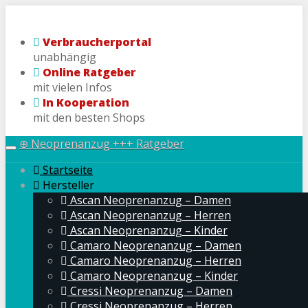
Skip
to
Verbraucherportal
main
unabhängig
content
Online Ratgeber
mit vielen Infos
In Kooperation
mit den besten Shops
⊕ Neoprenanzug +++ Ratgeber
Toggle
navigation
Startseite
Hersteller
Ascan Neoprenanzug – Damen
Ascan Neoprenanzug – Herren
Ascan Neoprenanzug – Kinder
Camaro Neoprenanzug – Damen
Camaro Neoprenanzug – Herren
Camaro Neoprenanzug – Kinder
Cressi Neoprenanzug – Damen
Cressi Neoprenanzug – Herren