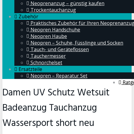
Neoprenanzug – günstig kaufen
Trockentauchanzug
Zubehör
Praktisches Zubehör für Ihren Neoprenanzu
Neopren Handschuhe
Neopren Haube
Neopren – Schuhe, Füsslinge und Socken
Tauch- und Geräteflossen
Tauchermesser
Schnorchelset
Ersatzteile
Neopren – Reparatur Set
Ratg
Damen UV Schutz Wetsuit
Badeanzug Tauchanzug
Wassersport short neu