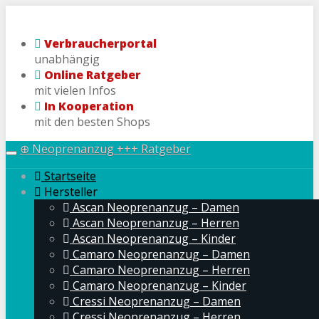
Skip
to
Verbraucherportal
main
unabhängig
content
Online Ratgeber
mit vielen Infos
In Kooperation
mit den besten Shops
⊕ Neoprenanzug +++ Ratgeber
Toggle
navigation
Startseite
Hersteller
Ascan Neoprenanzug – Damen
Ascan Neoprenanzug – Herren
Ascan Neoprenanzug – Kinder
Camaro Neoprenanzug – Damen
Camaro Neoprenanzug – Herren
Camaro Neoprenanzug – Kinder
Cressi Neoprenanzug – Damen
Cressi Neoprenanzug – Herren