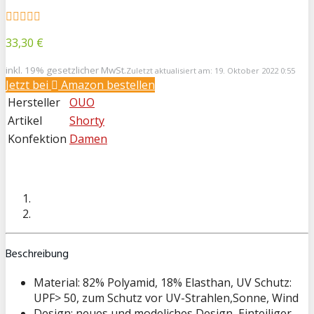
33,30 €
inkl. 19% gesetzlicher MwSt.
Zuletzt aktualisiert am: 19. Oktober 2022 0:55
Jetzt bei
Amazon bestellen
Hersteller
OUO
Artikel
Shorty
Konfektion
Damen
Beschreibung
Material: 82% Polyamid, 18% Elasthan, UV Schutz:
UPF> 50, zum Schutz vor UV-Strahlen,Sonne, Wind
Design: neues und modeliches Design, Einteiliger