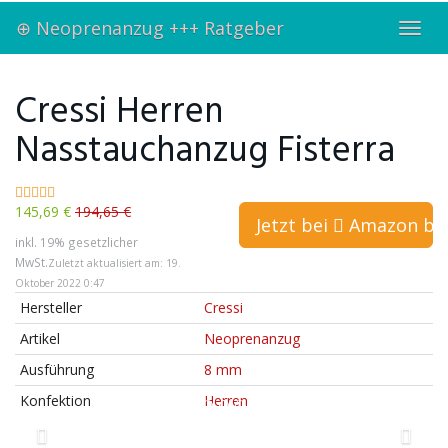
Skip
⊕ Neoprenanzug +++ Ratgeber
to
Toggl
main
navig
content
Cressi Herren
Nasstauchanzug Fisterra
145,69 €
194,65 €
Jetzt bei
Amazon bes
inkl. 19% gesetzlicher
MwSt.
Zuletzt aktualisiert am: 19.
Oktober 2022 0:47
Hersteller
Cressi
Artikel
Neoprenanzug
Ausführung
8 mm
Konfektion
Herren