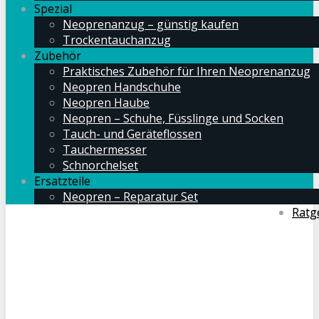
Spezial
Neoprenanzug – günstig kaufen
Trockentauchanzug
Zubehör
Praktisches Zubehör für Ihren Neoprenanzug
Neopren Handschuhe
Neopren Haube
Neopren – Schuhe, Füsslinge und Socken
Tauch- und Geräteflossen
Tauchermesser
Schnorchelset
Ersatzteile
Neopren – Reparatur Set
Ratg