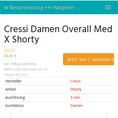
Skip
⊕ Neoprenanzug +++ Ratgeber
to
Toggl
main
navig
content
Cressi Damen Overall Med
X Shorty
80,00 €
Jetzt bei
Amazon bes
inkl. 19% gesetzlicher
MwSt.
Zuletzt aktualisiert am: 19.
Oktober 2022 0:53
Hersteller
Cressi
Artikel
Shorty
Ausführung
3 mm
Konfektion
Damen