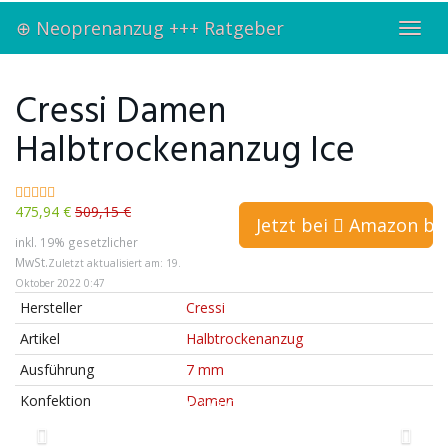
Skip
⊕ Neoprenanzug +++ Ratgeber
to
Toggl
main
navig
content
Cressi Damen
Halbtrockenanzug Ice
475,94 €
509,15 €
Jetzt bei
Amazon bes
inkl. 19% gesetzlicher
MwSt.
Zuletzt aktualisiert am: 19.
Oktober 2022 0:47
Hersteller
Cressi
Artikel
Halbtrockenanzug
Ausführung
7 mm
Konfektion
Damen