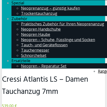
Spezial
Neoprenanzug – günstig kaufen
Trockentauchanzug
Zubehör
Praktisches Zubehör für Ihren Neoprenanzug
Neopren Handschuhe
Neopren Haube
Neopren – Schuhe, Füsslinge und Socken
Tauch- und Geräteflossen
Tauchermesser
Schnorchelset
Ersatzteile
Neopren – Reparatur Set
Ratg
Cressi Atlantis LS – Damen
Tauchanzug 7mm
539,00 €