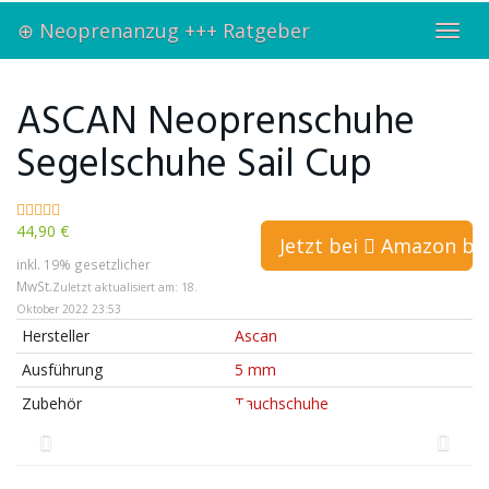
Skip
⊕ Neoprenanzug +++ Ratgeber
to
Toggl
main
navig
content
ASCAN Neoprenschuhe
Segelschuhe Sail Cup
44,90 €
Jetzt bei
Amazon bes
inkl. 19% gesetzlicher
MwSt.
Zuletzt aktualisiert am: 18.
Oktober 2022 23:53
Hersteller
Ascan
Ausführung
5 mm
Zubehör
Tauchschuhe