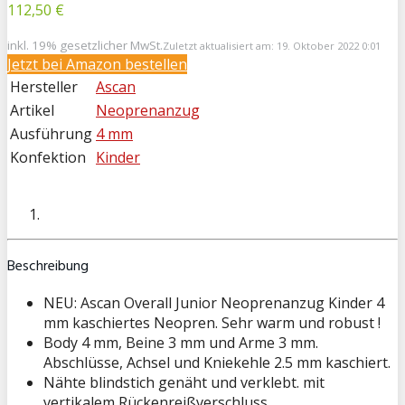
112,50 €
inkl. 19% gesetzlicher MwSt.
Zuletzt aktualisiert am: 19. Oktober 2022 0:01
Jetzt bei
Amazon bestellen
Hersteller
Ascan
Artikel
Neoprenanzug
Ausführung
4 mm
Konfektion
Kinder
Beschreibung
NEU: Ascan Overall Junior Neoprenanzug Kinder 4
mm kaschiertes Neopren. Sehr warm und robust !
Body 4 mm, Beine 3 mm und Arme 3 mm.
Abschlüsse, Achsel und Kniekehle 2.5 mm kaschiert.
Nähte blindstich genäht und verklebt. mit
vertikalem Rückenreißverschluss