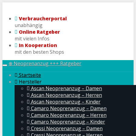
Skip
to
Verbraucherportal
main
unabhängig
content
Online Ratgeber
mit vielen Infos
In Kooperation
mit den besten Shops
⊕ Neoprenanzug +++ Ratgeber
Toggle
navigation
Startseite
Hersteller
Ascan Neoprenanzug – Damen
Ascan Neoprenanzug – Herren
Ascan Neoprenanzug – Kinder
Camaro Neoprenanzug – Damen
Camaro Neoprenanzug – Herren
Camaro Neoprenanzug – Kinder
Cressi Neoprenanzug – Damen
Cressi Neoprenanzug – Herren