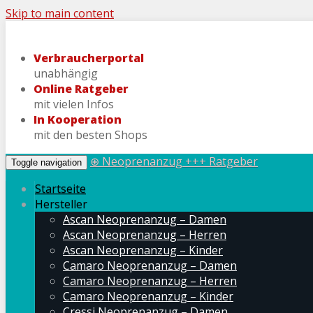
Skip to main content
Verbraucherportal
unabhängig
Online Ratgeber
mit vielen Infos
In Kooperation
mit den besten Shops
⊕ Neoprenanzug +++ Ratgeber
Toggle navigation
Startseite
Hersteller
Ascan Neoprenanzug – Damen
Ascan Neoprenanzug – Herren
Ascan Neoprenanzug – Kinder
Camaro Neoprenanzug – Damen
Camaro Neoprenanzug – Herren
Camaro Neoprenanzug – Kinder
Cressi Neoprenanzug – Damen