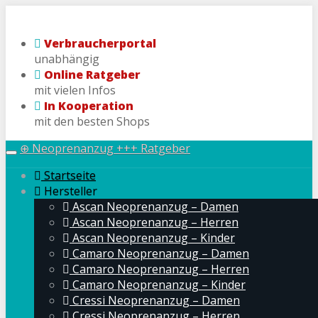
Skip
to
Verbraucherportal
main
unabhängig
content
Online Ratgeber
mit vielen Infos
In Kooperation
mit den besten Shops
⊕ Neoprenanzug +++ Ratgeber
Toggle
navigation
Startseite
Hersteller
Ascan Neoprenanzug – Damen
Ascan Neoprenanzug – Herren
Ascan Neoprenanzug – Kinder
Camaro Neoprenanzug – Damen
Camaro Neoprenanzug – Herren
Camaro Neoprenanzug – Kinder
Cressi Neoprenanzug – Damen
Cressi Neoprenanzug – Herren