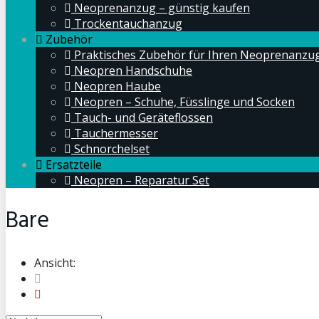
Neoprenanzug – günstig kaufen
Trockentauchanzug
Zubehör
Praktisches Zubehör für Ihren Neoprenanzu
Neopren Handschuhe
Neopren Haube
Neopren – Schuhe, Füsslinge und Socken
Tauch- und Geräteflossen
Tauchermesser
Schnorchelset
Ersatzteile
Neopren – Reparatur Set
Bare
Ansicht: