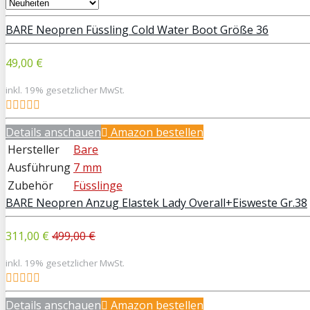
BARE Neopren Füssling Cold Water Boot Größe 36
49,00 €
inkl. 19% gesetzlicher MwSt.
Details anschauen
Amazon bestellen
Hersteller
Bare
Ausführung
7 mm
Zubehör
Füsslinge
BARE Neopren Anzug Elastek Lady Overall+Eisweste Gr.38
311,00 €
499,00 €
inkl. 19% gesetzlicher MwSt.
Details anschauen
Amazon bestellen