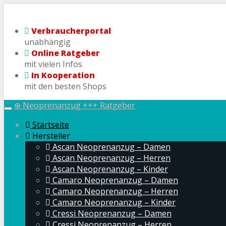
Skip
to
Verbraucherportal
main
unabhängig
content
Online Ratgeber
mit vielen Infos
In Kooperation
mit den besten Shops
⊕ Neoprenanzug +++ Ratgeber
Toggle
navigation
Startseite
Hersteller
Ascan Neoprenanzug – Damen
Ascan Neoprenanzug – Herren
Ascan Neoprenanzug – Kinder
Camaro Neoprenanzug – Damen
Camaro Neoprenanzug – Herren
Camaro Neoprenanzug – Kinder
Cressi Neoprenanzug – Damen
Cressi Neoprenanzug – Herren