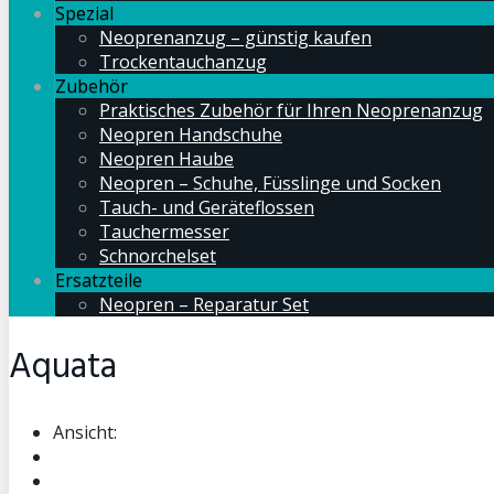
Spezial
Neoprenanzug – günstig kaufen
Trockentauchanzug
Zubehör
Praktisches Zubehör für Ihren Neoprenanzug
Neopren Handschuhe
Neopren Haube
Neopren – Schuhe, Füsslinge und Socken
Tauch- und Geräteflossen
Tauchermesser
Schnorchelset
Ersatzteile
Neopren – Reparatur Set
Aquata
Ansicht: